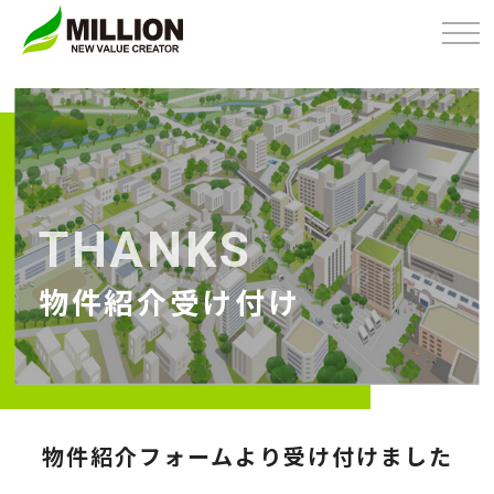
Skip
to
content
THANKS
物件紹介受け付け
物件紹介フォームより受け付けました