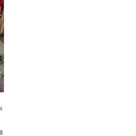
賛
ス
学
活