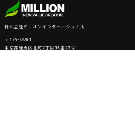
株式会社ミリオンインターナショナル
〒179-0081
東京都練馬区北町2丁目36番23号
企業紹介
事業案内
社長挨拶
事業戦略
会社概要
店舗紹介
事業活動
社会貢献
経営理念
ヒストリー
採用情報
TOPICS
募集要項
物件募集
福利厚生
プライバシーポリシー